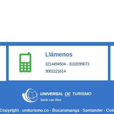
Llámenos
3214494504 -
3102099073
3002221614
Copyright - uniturismo.co - Bucaramanga - Santander - Co