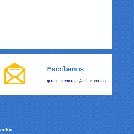
Escríbanos
gerenciacomercial
@uniturismo.co
lombia