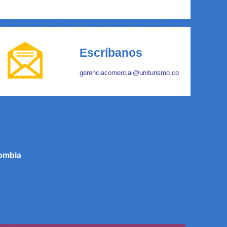
Escríbanos
gerenciacomercial
@uniturismo.co
lombia