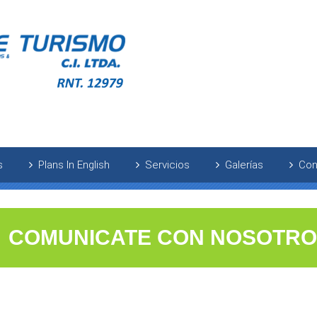
s
Plans In English
Servicios
Galerías
Con
COMUNICATE CON NOSOTR