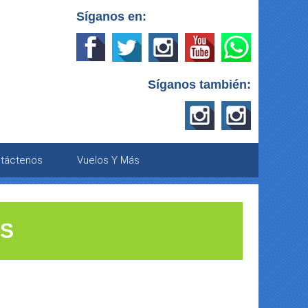
Síganos en:
Síganos también:
táctenos
Vuelos Y Más
OS