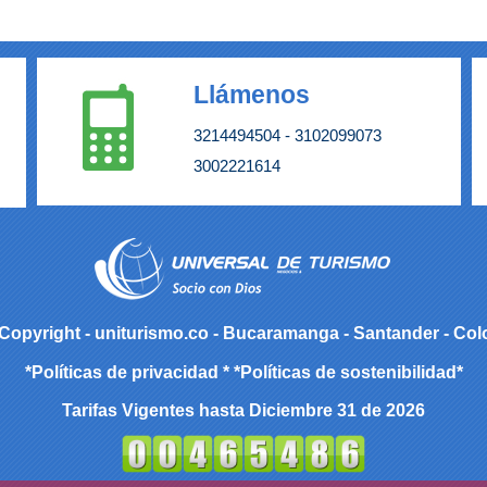
Llámenos
3214494504 -
3102099073
3002221614
Copyright - uniturismo.co - Bucaramanga - Santander - Co
*Políticas de privacidad
* *Políticas de sostenibilidad
*
Tarifas Vigentes hasta Diciembre 31 de 2026